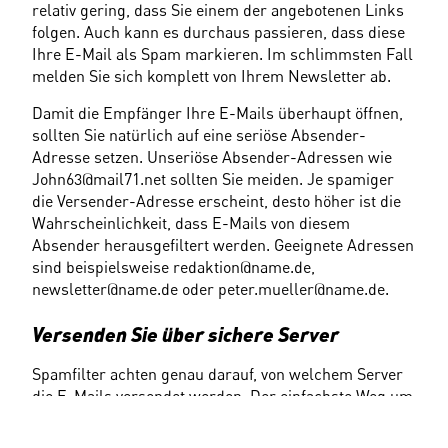
relativ gering, dass Sie einem der angebotenen Links 
folgen. Auch kann es durchaus passieren, dass diese 
Ihre E-Mail als Spam markieren. Im schlimmsten Fall 
melden Sie sich komplett von Ihrem Newsletter ab.
Damit die Empfänger Ihre E-Mails überhaupt öffnen, 
sollten Sie natürlich auf eine seriöse Absender-
Adresse setzen. Unseriöse Absender-Adressen wie 
John63@mail71.net sollten Sie meiden. Je spamiger 
die Versender-Adresse erscheint, desto höher ist die 
Wahrscheinlichkeit, dass E-Mails von diesem 
Absender herausgefiltert werden. Geeignete Adressen 
sind beispielsweise redaktion@name.de, 
newsletter@name.de oder peter.mueller@name.de.
Versenden Sie über sichere Server
Spamfilter achten genau darauf, von welchem Server 
die E-Mails versendet werden. Der einfachste Weg um 
seriöse E-Mails zu erkennen ist durch die Prüfung der 
IP-Adresse des Versandservers. Befindet sich diese 