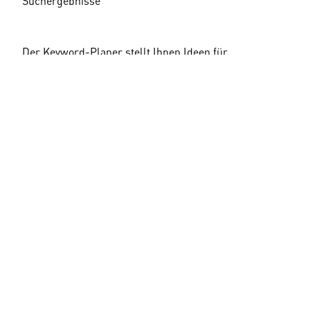
Suchergebnisse
Der Keyword-Planer stellt Ihnen Ideen für 
verschiedene Anzeigengruppen vor. Jede dieser 
Anzeigengruppen enthält zum Thema passende 
Keywords. Hier können Sie sich sehr gute Anregungen 
für den Aufbau Ihrer Kampagnen/Anzeigengruppen 
holen. Unter dem Tab „Keyword-Ideen“ finden Sie 
einzelne Keyword-Vorschläge, mit denen Sie sich auch 
selbst eine Anzeigengruppe erstellen können.