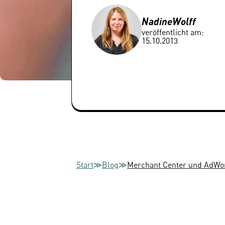
Nadine
Wolff
veröffentlicht am:
15.10.2013
Start
≫
Blog
≫
Merchant Center und AdWord