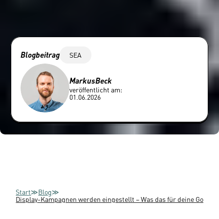
Blogbeitrag
SEA
Markus
Beck
veröffentlicht am:
01.06.2026
Start
≫
Blog
≫
Display-Kampagnen werden eingestellt – Was das für deine Google 