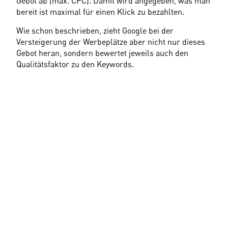
Gebot ab (max. CPC). Damit wird angegeben, was man 
bereit ist maximal für einen Klick zu bezahlten.
Wie schon beschrieben, zieht Google bei der 
Versteigerung der Werbeplätze aber nicht nur dieses 
Gebot heran, sondern bewertet jeweils auch den 
Qualitätsfaktor zu den Keywords.
Wer in AdWords also seine SEA Kampagnen optimiert 
und die Qualitätsfaktoren verbessert, hat Vorteile in 
der Auktion gegenüber den anderen Bietern. Der 
erzielte Anzeigenrang einer Auktion bemisst sich über 
folgende Formel:
Anzeigenrang = max. CPC x Qualitätsfaktor
In einem Beispiel kann dieser Zusammenhang 
verdeutlich werden (siehe Abbildung 4: Berechnung 
des Anzeigenrangs). Bieten zum Beispiel drei 
Wettbewerber alle auf das gleiche Keyword (in der 
Realität sind dies natürlich sehr viel mehr) mit 
entsprechenden CPC Geboten und Qualitätsfaktoren 