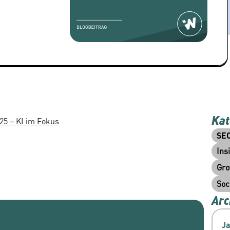
Kat
25 – KI im Fokus
SE
Ins
Gro
Soc
Arc
J