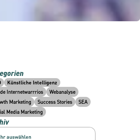
egorien
O
Künstliche Intelligenz
ide Internetwarrrios
Webanalyse
wth Marketing
Success Stories
SEA
ial Media Marketing
hiv
ahr auswählen