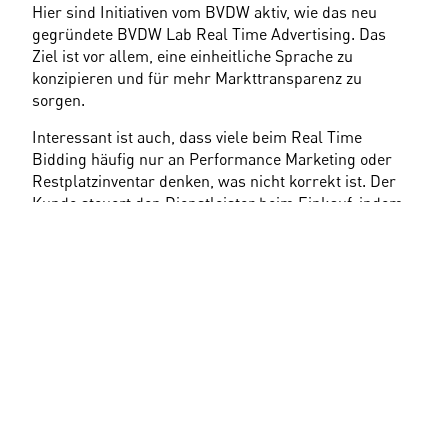
Hier sind Initiativen vom BVDW aktiv, wie das neu 
gegründete BVDW Lab Real Time Advertising. Das 
Ziel ist vor allem, eine einheitliche Sprache zu 
konzipieren und für mehr Markttransparenz zu 
sorgen.
Interessant ist auch, dass viele beim Real Time 
Bidding häufig nur an Performance Marketing oder 
Restplatzinventar denken, was nicht korrekt ist. Der 
Kunde steuert den Dienstleister beim Einkauf, indem 
er vernünftige Gebote einräumt. Wenn man von 
vornherein mit niedrigen Geboten ansetzen muss, hat 
man nicht die Möglichkeit, gutes Inventar zu 
ersteigern und auch nicht das begehrte 
deutschsprachige Inventar, sondern muss 
zwangsläufig mit dem günstigen Cross-Border-Traffic 
Vorlieb nehmen. Gerade bei Kunden, die einen 
Awareness Anspruch haben, ist es sinnvoll, mit 
vernünftigen Geboten anzusetzen, um die Möglichkeit 
zu haben, auf relevantem Inventar auf einer guten 
Platzierung im sichtbaren Bereich zu laufen. So 