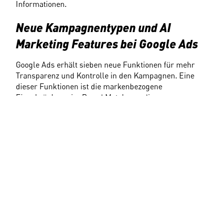
Informationen.
Neue Kampagnentypen und AI 
Marketing Features bei Google Ads
Google Ads erhält sieben neue Funktionen für mehr 
Transparenz und Kontrolle in den Kampagnen. Eine 
dieser Funktionen ist die markenbezogene 
Einschränkung im Broad Match, um die 
Markenidentität zu schützen. Auch das Smart Bidding 
wird weiterentwickelt, um automatisierte Gebote 
effektiver zu machen. Werbetreibende haben somit 
bessere Tools zur Optimierung ihrer Kampagnen und 
zur Erreichung ihrer Marketingziele.
Mit den neuen Kampagnentypen "Video Views" und 
"Demand
Generation" eröffnen sich Werbetreibenden neue 
Möglichkeiten, ihre Zielgruppe zu erreichen und ihre 
Marketingziele zu realisieren.
Video-View-Kampagnen kombinieren verschiedene 