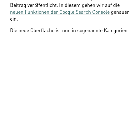
Beitrag veröffentlicht. In diesem gehen wir auf die 
neuen Funktionen der Google Search Console
 genauer 
ein.
Die neue Oberfläche ist nun in sogenannte Kategorien 
aufgeteilt. Auf einige wollen wir in diesem Beitrag 
kurz eingehen.
So sieht der Anwender eine Auflistung folgender 
„Kategorien“:
Berichte
Ereignisse
Erkunden
Konfiguration
Im Bereich „Berichte“ befinden sich alle Übersichten 
und anschließend auch Einzelberichte, welche 
Auskunft darüber geben, wer die eigenen Besucher 
sind und welche Seiten sie mit welcher Technologie 
aufgerufen haben.