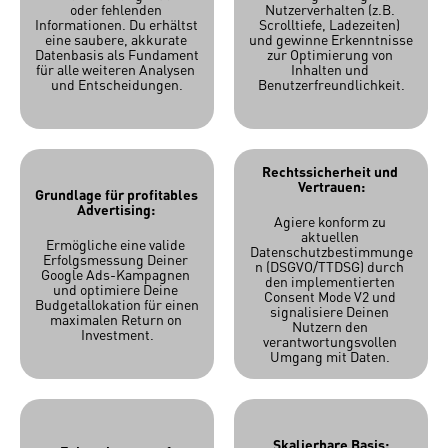
oder fehlenden 
Nutzerverhalten (z.B. 
Informationen. Du erhältst 
Scrolltiefe, Ladezeiten) 
eine saubere, akkurate 
und gewinne Erkenntnisse 
Datenbasis als Fundament 
zur Optimierung von 
für alle weiteren Analysen 
Inhalten und 
und Entscheidungen.
Benutzerfreundlichkeit.
Rechtssicherheit und 
Vertrauen:
Grundlage für profitables 
Advertising:
Agiere konform zu 
aktuellen 
Ermögliche eine valide 
Datenschutzbestimmunge
Erfolgsmessung Deiner 
n (DSGVO/TTDSG) durch 
Google Ads-Kampagnen 
den implementierten 
und optimiere Deine 
Consent Mode V2 und 
Budgetallokation für einen 
signalisiere Deinen 
maximalen Return on 
Nutzern den 
Investment.
verantwortungsvollen 
Umgang mit Daten. 
Skalierbare Basis: