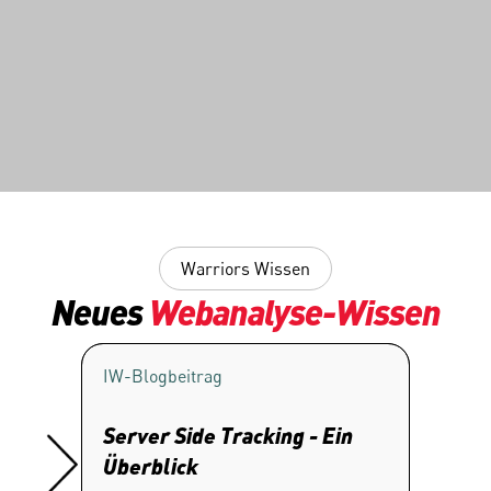
Warriors Wissen
Neues 
Webanalyse-Wissen
IW-Blogbeitrag
IW-Blo
Server Side Tracking - Ein 
Privac
Überblick
Die Zu