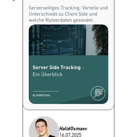
Party
Serverseitiges Tracking: Vorteile und 
Chrome 
Unterschiede zu Client Side und 
der Thi
welche Nutzerdaten gesendet 
Jetzt u
werden.
Tipps e
Halid
Osmaev
16.07.2025