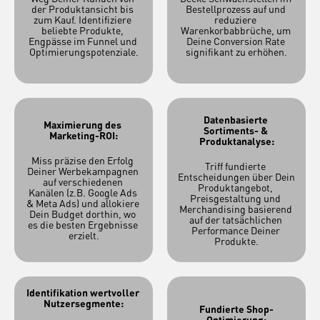
der Produktansicht bis 
Bestellprozess auf und 
zum Kauf. Identifiziere 
reduziere 
beliebte Produkte, 
Warenkorbabbrüche, um 
Engpässe im Funnel und 
Deine Conversion Rate 
Optimierungspotenziale.
signifikant zu erhöhen.
Datenbasierte 
Maximierung des 
Sortiments- & 
Marketing-ROI:
Produktanalyse:
Miss präzise den Erfolg 
Triff fundierte 
Deiner Werbekampagnen 
Entscheidungen über Dein 
auf verschiedenen 
Produktangebot, 
Kanälen (z.B. Google Ads 
Preisgestaltung und 
& Meta Ads) und allokiere 
Merchandising basierend 
Dein Budget dorthin, wo 
auf der tatsächlichen 
es die besten Ergebnisse 
Performance Deiner 
erzielt.
Produkte.
Identifikation wertvoller 
Nutzersegmente:
Fundierte Shop-
Optimierung: