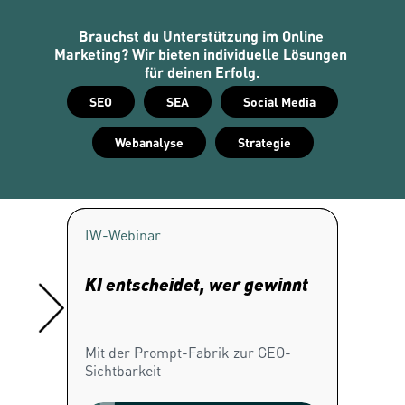
Brauchst du Unterstützung im Online 
Marketing? Wir bieten individuelle Lösungen 
für deinen Erfolg.
SEO
SEA
Social Media
Webanalyse
Strategie
IW-
Webinar
IW-
Whi
KI entscheidet, wer gewinnt
Werbu
Mit der Prompt-Fabrik zur GEO-
In unse
Sichtbarkeit
die Mög
der Goo