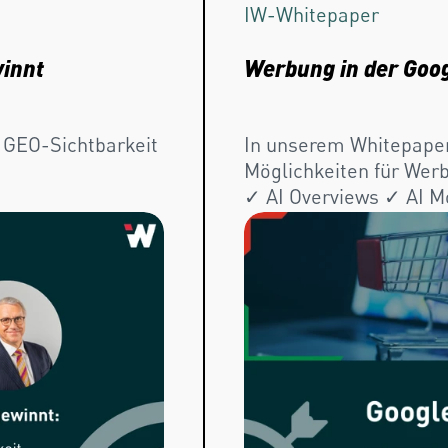
IW-
Whitepaper
winnt
Werbung in der Goog
 GEO-Sichtbarkeit
In unserem Whitepaper 
Möglichkeiten für Werb
✓ AI Overviews ✓ AI Mo
herunterladen!