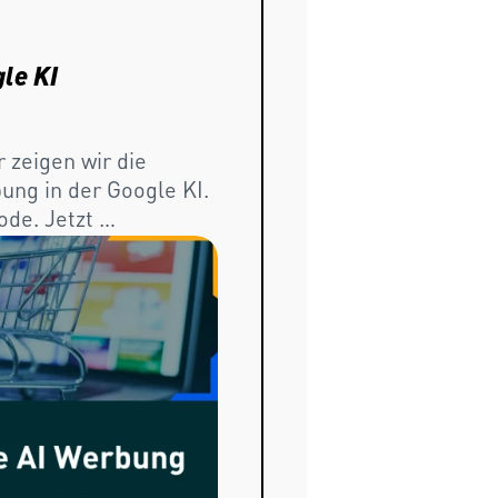
IW-
Webinar
le KI
OMR Digital Mast
Fokus
zeigen wir die 
In der Masterclass e
ung in der Google KI. 
Mode die Regeln für
de. Jetzt 
neu gestaltet. Jetz