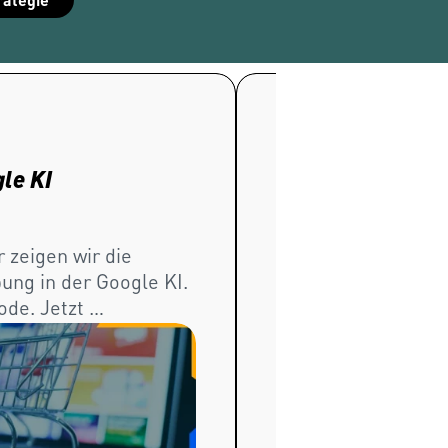
IW-
Webinar
le KI
OMR Digital Mast
Fokus
zeigen wir die 
In der Masterclass e
ung in der Google KI. 
Mode die Regeln für
de. Jetzt 
neu gestaltet. Jetz