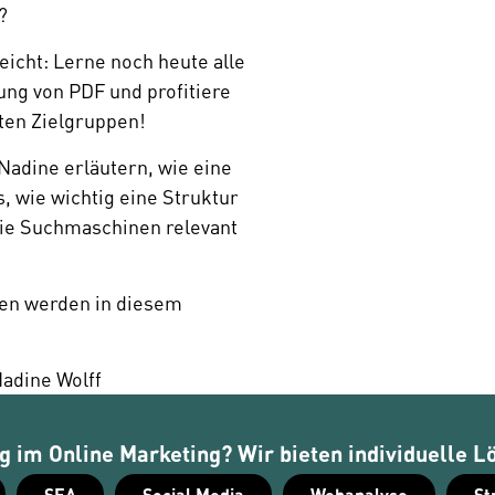
?
icht: Lerne noch heute alle 
ng von PDF und profitiere 
ten Zielgruppen!
adine erläutern, wie eine 
, wie wichtig eine Struktur 
ie Suchmaschinen relevant 
ien werden in diesem 
Nadine Wolff
 im Online Marketing? Wir bieten individuelle L
SEA
Social Media
Webanalyse
St