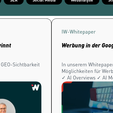
IW-
Whitepaper
winnt
Werbung in der Goog
 GEO-Sichtbarkeit
In unserem Whitepaper 
Möglichkeiten für Werb
✓ AI Overviews ✓ AI Mo
herunterladen!