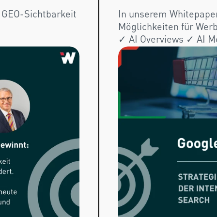
 GEO-Sichtbarkeit
In unserem Whitepaper 
Möglichkeiten für Werb
✓ AI Overviews ✓ AI Mo
herunterladen!