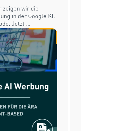
zeigen wir die 
In der Masterclass e
ung in der Google KI. 
Mode die Regeln für
de. Jetzt 
neu gestaltet. Jetz