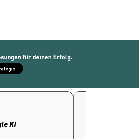
ösungen für deinen Erfolg.
rategie
IW-
Webinar
le KI
OMR Digital Mast
Fokus