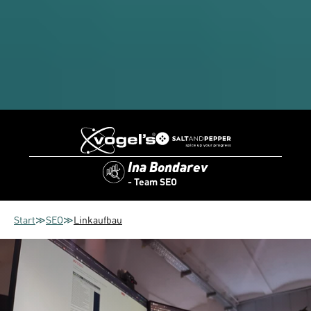
Ina Bondarev
- Team SEO
Start
≫
SEO
≫
Linkaufbau